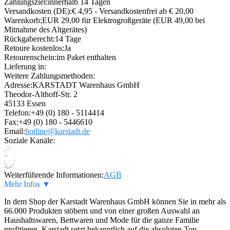
Zahlungsziel:
innerhalb 14 Tagen
Versandkosten (DE):
€ 4,95 - Versandkostenfrei ab € 20,00
Warenkorb;EUR 29,00 für Elektrogroßgeräte (EUR 49,00 bei
Mitnahme des Altgerätes)
Rückgaberecht:
14 Tage
Retoure kostenlos:
Ja
Retourenschein:
im Paket enthalten
Lieferung in:
Weitere Zahlungsmethoden:
Adresse:
KARSTADT Warenhaus GmbH
Theodor-Althoff-Str. 2
45133 Essen
Telefon:
+49 (0) 180 - 5114414
Fax:
+49 (0) 180 - 5446610
Email:
hotline@karstadt.de
Soziale Kanäle:
Weiterführende Informationen:
AGB
Mehr Infos ▼
In dem Shop der Karstadt Warenhaus GmbH können Sie in mehr als
66.000 Produkten stöbern und von einer großen Auswahl an
Haushaltswaren, Bettwaren und Mode für die ganze Familie
profitieren. Karstadt setzt bekanntlich auf die absoluten Top-