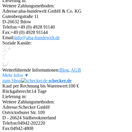
Lieferung in:
Weitere Zahlungsmethoden:
Adresse:
alsa-hundewelt GmbH & Co. KG
Gutenbergstraße 11
D-26632 Ihlow
Telefon:
+49 (0) 4928 91140
Fax:
+49 (0) 4928 91144
Email:
info@alsa-hundewelt.de
Soziale Kanäle:
Weiterführende Informationen:
Blog
,
AGB
Mehr Infos ▼
zum Shop
schecker.de
Kauf per Rechnung bis Warenwert:
100 €
Rückgaberecht:
14 Tage
Lieferung in:
Weitere Zahlungsmethoden:
Adresse:
Schecker GmbH
Ostvictorburer Str. 109
D - 26624 Südbrookmerland
Telefon:
04942-202220
Fax:
04942-4808