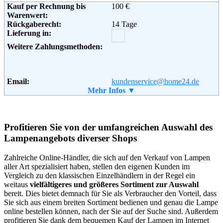
Kauf per Rechnung bis
100 €
Warenwert:
Rückgaberecht:
14 Tage
Adresse:
Amazon EU S.a.r.l.
Lieferung in:
Rue Plaetis
2338 Luxemburg
Weitere Zahlungsmethoden:
Telefon:
+49 (0)8 00-3 63 84 6
Email:
impressum@amazon.de
Soziale Kanäle:
Email:
kundenservice@home24.de
Soziale Kanäle:
Mehr Infos ▼
Weiterführende
AGB
Informationen:
Weiterführende
Blog
,
AGB
Profitieren Sie von der umfangreichen Auswahl des
Informationen:
Lampenangebots diverser Shops
Zahlreiche Online-Händler, die sich auf den Verkauf von Lampen
aller Art spezialisiert haben, stellen den eigenen Kunden im
Vergleich zu den klassischen Einzelhändlern in der Regel ein
weitaus
vielfältigeres und größeres Sortiment zur Auswahl
bereit. Dies bietet demnach für Sie als Verbraucher den Vorteil, dass
Sie sich aus einem breiten Sortiment bedienen und genau die Lampe
online bestellen können, nach der Sie auf der Suche sind. Außerdem
profitieren Sie dank dem bequemen Kauf der Lampen im Internet