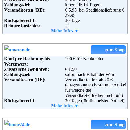
Zahlungsziel:
innerhalb 14 Tagen
Versandkosten (DE):
€ 5,95, bei Speditionslieferung €
29,95
Rückgaberecht:
30 Tage
Retoure kostenlos:
Ja
Retourenschein:
Mehr Infos ▼
im Paket enthalten
Lieferung in:
Weitere Zahlungsmethoden:
zum Shop
Kauf per Rechnung bis
100 € für Neukunden
Warenwert:
Adresse:
Otto GmbH & Co KG
Zusätzliche Gebühren:
€ 1,50
Wandsbeker Straße 3-7
Zahlungsziel:
sofort nach Erhalt der Ware
22172 Hamburg
Versandkosten (DE):
Versandkostenfrei ab 20 €
Telefon:
+49 (0)40 - 6461 - 0
(ausgenommen bestimmte Artikel,
Fax:
+49 (0)40 - 6461 - 8571
für welche die
Email:
service@otto.de
Versandkostenfreiheit nicht gilt)
Soziale Kanäle:
Rückgaberecht:
30 Tage (für die meisten Artikel)
Retoure kostenlos:
Mehr Infos ▼
Ja, ab einem Warenwert von 40 €.
Retourenschein:
Muss selbst gedruckt werden
Weiterführende
Blog
,
AGB
Lieferung in:
Informationen:
Weitere Zahlungsmethoden:
zum Shop