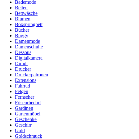
Bademode
Betten
Bettwäsche
Blumen
Boxspringbett
Bücher
Buggy
Damenmode
Damenschuhe
Dessous
Digitalkamera
Dirndl
Drucker
Druckerpatronen
Extensions
Fahrrad
Felgen
Fernseher
Friseurbedarf
Gardinen
Gartenmöbel
Geschenke
Geschirr
Gold
Goldschmuck