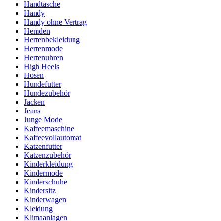
Handtasche
Handy
Handy ohne Vertrag
Hemden
Herrenbekleidung
Herrenmode
Herrenuhren
High Heels
Hosen
Hundefutter
Hundezubehör
Jacken
Jeans
Junge Mode
Kaffeemaschine
Kaffeevollautomat
Katzenfutter
Katzenzubehör
Kinderkleidung
Kindermode
Kinderschuhe
Kindersitz
Kinderwagen
Kleidung
Klimaanlagen