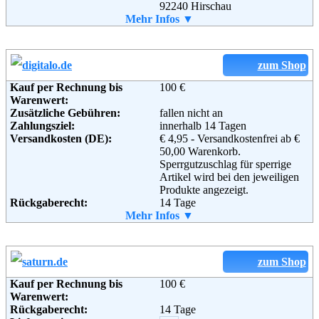
92240 Hirschau
Telefon:
Mehr Infos ▼
+49 (0) 1805 - 312111
Fax:
+49 (0) 1805 - 312110
Email:
webmaster@conrad.de
Soziale Kanäle:
zum Shop
Kauf per Rechnung bis
100 €
Warenwert:
Weiterführende
Blog
,
AGB
Zusätzliche Gebühren:
fallen nicht an
Informationen:
Zahlungsziel:
innerhalb 14 Tagen
Versandkosten (DE):
€ 4,95 - Versandkostenfrei ab €
50,00 Warenkorb.
Sperrgutzuschlag für sperrige
Artikel wird bei den jeweiligen
Produkte angezeigt.
Rückgaberecht:
14 Tage
Retoure kostenlos:
Mehr Infos ▼
Ja
Retourenschein:
im Paket enthalten
Lieferung in:
Weitere Zahlungsmethoden:
zum Shop
Kauf per Rechnung bis
100 €
Warenwert:
Rückgaberecht:
14 Tage
Adresse:
Re-In Retail International GmbH