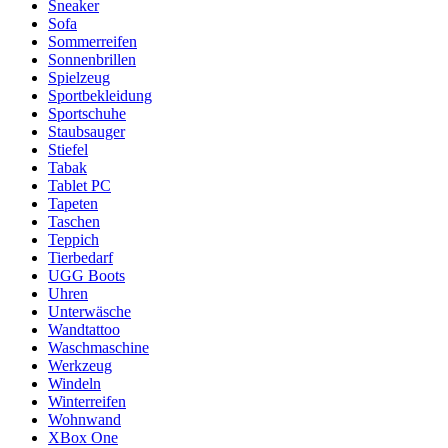
Sneaker
Sofa
Sommerreifen
Sonnenbrillen
Spielzeug
Sportbekleidung
Sportschuhe
Staubsauger
Stiefel
Tabak
Tablet PC
Tapeten
Taschen
Teppich
Tierbedarf
UGG Boots
Uhren
Unterwäsche
Wandtattoo
Waschmaschine
Werkzeug
Windeln
Winterreifen
Wohnwand
XBox One