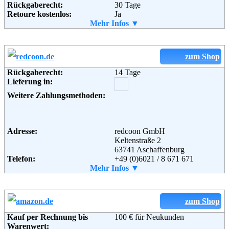
Rückgaberecht:
30 Tage
Fax:
+49 (0)9572-91 22 55
Retoure kostenlos:
Ja
Email:
service@baur.de
Retourenschein:
Mehr Infos ▼
im Paket enthalten
Soziale Kanäle:
Lieferung in:
Weitere Zahlungsmethoden:
zum Shop
Weiterführende
Blog
,
AGB
Informationen:
Rückgaberecht:
14 Tage
Lieferung in:
Adresse:
QUELLE GmbH
Christoph-Probst-Weg 4
Weitere Zahlungsmethoden:
20251 Hamburg
Telefon:
+49 (0) 180 - 6 111 100
Fax:
+49 (0) 180 - 5 311 552
Email:
service@quelle.de
Adresse:
redcoon GmbH
Soziale Kanäle:
Keltenstraße 2
63741 Aschaffenburg
Telefon:
+49 (0)6021 / 8 671 671
Fax:
Mehr Infos ▼
+49 (0)6021 / 8 671 679
Weiterführende
Blog
,
AGB
Email:
service@redcoon.de
Informationen:
Soziale Kanäle:
zum Shop
Kauf per Rechnung bis
100 € für Neukunden
Weiterführende
AGB
Warenwert: