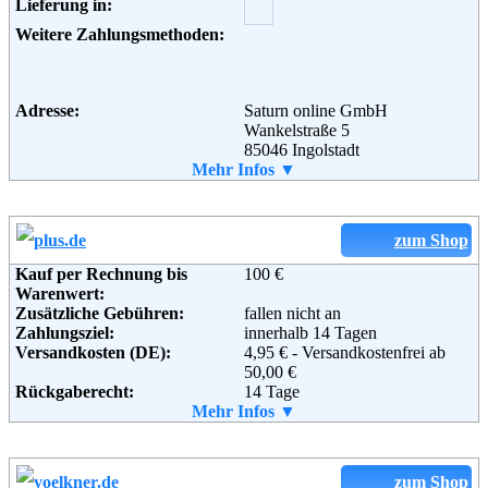
Lieferung in:
Nordring 98a
90409 Nürnberg
Weitere Zahlungsmethoden:
Deutschland
Telefon:
+49 180 5 12 22 35
Fax:
+49 180 5 12 22 36
Email:
info@digitalo.de
Adresse:
Saturn online GmbH
Soziale Kanäle:
Wankelstraße 5
85046 Ingolstadt
Telefon:
Mehr Infos ▼
+49 (0) 841 - 6 34 20 00
Fax:
+49 (0) 841 - 6 34 99 18 35
Weiterführende
AGB
Email:
shop@saturn.de
Informationen:
Soziale Kanäle:
zum Shop
Kauf per Rechnung bis
100 €
Warenwert:
Weiterführende
Blog
,
AGB
Zusätzliche Gebühren:
fallen nicht an
Informationen:
Zahlungsziel:
innerhalb 14 Tagen
Versandkosten (DE):
4,95 € - Versandkostenfrei ab
50,00 €
Rückgaberecht:
14 Tage
Retoure kostenlos:
Mehr Infos ▼
Ja
Retourenschein:
im Paket enthalten
Lieferung in:
Weitere Zahlungsmethoden:
zum Shop