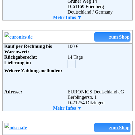
Grüner Weg 14
Weiterführende
AGB
D-61169 Friedberg
Informationen:
Deutschland / Germany
Telefon:
Mehr Infos ▼
06031/7910-0
Fax:
06031/7910-200
Email:
info@computeruniverse.net
Soziale Kanäle:
zum Shop
Kauf per Rechnung bis
100 €
Warenwert:
Rückgaberecht:
14 Tage
Lieferung in:
Weitere Zahlungsmethoden:
Adresse:
EURONICS Deutschland eG
Berblingerstr. 1
D-71254 Ditzingen
Telefon:
Mehr Infos ▼
0 71 56 - 93 30
Fax:
0 71 56 - 93 33 90
Email:
info@euronics.de
Soziale Kanäle:
zum Shop