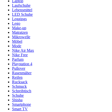
Laptop
Laufschuhe
Lebensmittel
LED Schuhe
Leggings
Lego
Make-up
Matratzen
Mikrowelle
Möbel
Mode
Nike Air Max
Nike Free
Parfum
Playstation 4
Pullover
Rasenmäher
Reifen
Rucksack
Schmuck
Schreibtisch
Schuhe
Shisha
Smartphone
Smart TV