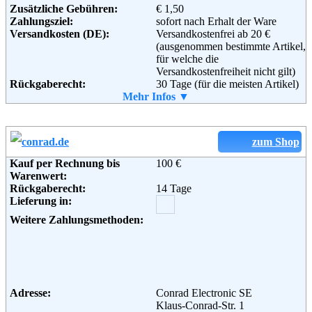
Informationen:
Zusätzliche Gebühren:
€ 1,50
Zahlungsziel:
sofort nach Erhalt der Ware
Versandkosten (DE):
Versandkostenfrei ab 20 €
(ausgenommen bestimmte Artikel,
für welche die
Versandkostenfreiheit nicht gilt)
Rückgaberecht:
30 Tage (für die meisten Artikel)
Retoure kostenlos:
Mehr Infos ▼
Ja, ab einem Warenwert von 40 €.
Retourenschein:
Muss selbst gedruckt werden
Lieferung in:
Weitere Zahlungsmethoden:
zum Shop
Kauf per Rechnung bis
100 €
Warenwert:
Rückgaberecht:
14 Tage
Adresse:
Amazon EU S.a.r.l.
Lieferung in:
Rue Plaetis
2338 Luxemburg
Weitere Zahlungsmethoden:
Telefon:
+49 (0)8 00-3 63 84 6
Email:
impressum@amazon.de
Soziale Kanäle:
Adresse:
Conrad Electronic SE
Weiterführende
AGB
Klaus-Conrad-Str. 1
Informationen: