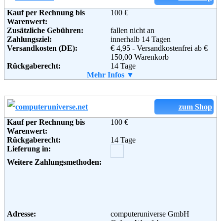
Kauf per Rechnung bis
100 €
Warenwert:
Zusätzliche Gebühren:
fallen nicht an
Zahlungsziel:
innerhalb 14 Tagen
Adresse:
Versandkosten (DE):
Plus Online GmbH
€ 4,95 - Versandkostenfrei ab €
Wissollstraße 5 - 43
150,00 Warenkorb
Rückgaberecht:
45478 Mülheim an der Ruhr
14 Tage
Telefon:
Retoure kostenlos:
Mehr Infos ▼
+49 (0) 208 - 882290
Ja
Email:
Retourenschein:
service@plus.de
im Paket enthalten
Soziale Kanäle:
Lieferung in:
Weitere Zahlungsmethoden:
zum Shop
Weiterführende
Blog
,
AGB
Kauf per Rechnung bis
100 €
Informationen:
Warenwert:
Rückgaberecht:
14 Tage
Adresse:
Re-In Retail International GmbH
Lieferung in:
Nordring 98a
90409 Nürnberg
Weitere Zahlungsmethoden:
Deutschland
Telefon:
+49 (0) 911 32689888
Fax:
+49 (0) 911 32689889
Email:
info@voelkner.de
Soziale Kanäle:
Adresse:
computeruniverse GmbH