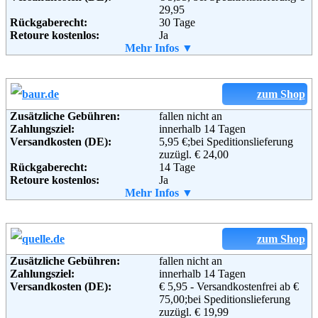
29,95
Rückgaberecht:
30 Tage
Retoure kostenlos:
Ja
Retourenschein:
Mehr Infos ▼
im Paket enthalten
Lieferung in:
Weitere Zahlungsmethoden:
zum Shop
Zusätzliche Gebühren:
fallen nicht an
Zahlungsziel:
innerhalb 14 Tagen
Adresse:
Otto GmbH & Co KG
Versandkosten (DE):
5,95 €;bei Speditionslieferung
Wandsbeker Straße 3-7
zuzügl. € 24,00
22172 Hamburg
Rückgaberecht:
14 Tage
Telefon:
+49 (0)40 - 6461 - 0
Retoure kostenlos:
Ja
Fax:
+49 (0)40 - 6461 - 8571
Retourenschein:
Mehr Infos ▼
im Paket enthalten
Email:
service@otto.de
Lieferung in:
Soziale Kanäle:
Weitere Zahlungsmethoden:
zum Shop
Weiterführende
Blog
,
AGB
Zusätzliche Gebühren:
fallen nicht an
Informationen:
Zahlungsziel:
innerhalb 14 Tagen
Adresse:
Baur Versand (GmbH & Co KG)
Versandkosten (DE):
€ 5,95 - Versandkostenfrei ab €
Bahnhofstraße 10
75,00;bei Speditionslieferung
96222 Burgkunstadt
zuzügl. € 19,99
Telefon:
+49 (0)180-530 50 50