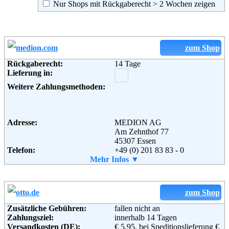
Nur Shops mit Rückgaberecht > 2 Wochen zeigen
zum Shop
Rückgaberecht:
14 Tage
Lieferung in:
Weitere Zahlungsmethoden:
Adresse:
MEDION AG
Am Zehnthof 77
45307 Essen
Telefon:
+49 (0) 201 83 83 - 0
Fax:
Mehr Infos ▼
+49 (0) 201 83 83 - 1112
Email:
unternehmen@medion.com
Soziale Kanäle:
zum Shop
Zusätzliche Gebühren:
fallen nicht an
Weiterführende
Blog
,
AGB
Zahlungsziel:
innerhalb 14 Tagen
Informationen:
Versandkosten (DE):
€ 5,95, bei Speditionslieferung €