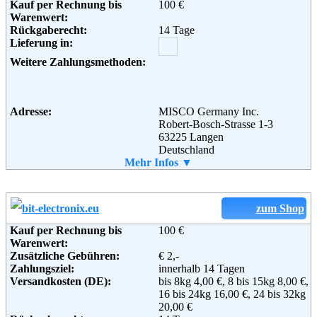
Kauf per Rechnung bis
100 €
Weiterführende
Blog
Warenwert:
Informationen:
Rückgaberecht:
14 Tage
Lieferung in:
Weitere Zahlungsmethoden:
Adresse:
MISCO Germany Inc.
Robert-Bosch-Strasse 1-3
63225 Langen
Deutschland
Telefon:
Mehr Infos ▼
+49 (0)6103 305 0
Fax:
+49 (0)6103 305 111
Email:
info@misco.de
Soziale Kanäle:
zum Shop
Kauf per Rechnung bis
100 €
Warenwert:
Zusätzliche Gebühren:
€ 2,-
Zahlungsziel:
innerhalb 14 Tagen
Versandkosten (DE):
bis 8kg 4,00 €, 8 bis 15kg 8,00 €,
16 bis 24kg 16,00 €, 24 bis 32kg
20,00 €