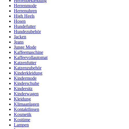
Herrenbekleidung
Herrenmode
Herrenuhren
High Heels
Hosen
Hundefutter
Hundezubehör
Jacken
Jeans
Junge Mode
Kaffeemaschine
Kaffeevollautomat
Katzenfutter
Katzenzubehör
Kinderkleidung
Kindermode
Kinderschuhe
Kindersitz
Kinderwagen
Kleidung
Klimaanlagen
Kontaktlinsen
Kosmetik
Kostüme
Lampen