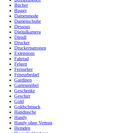
Bücher
Buggy
Damenmode
Damenschuhe
Dessous
Digitalkamera
Dirndl
Drucker
Druckerpatronen
Extensions
Fahrrad
Felgen
Fernseher
Friseurbedarf
Gardinen
Gartenmöbel
Geschenke
Geschirr
Gold
Goldschmuck
Handtasche
Handy
Handy ohne Vertrag
Hemden