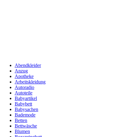
Abendkleider
Anzug
Apotheke
Arbeitskleidung
Autoradio
Autoteile
Babyartikel
Babybett
Babysachen
Bademode
Betten
Bettwäsche
Blumen
Boxspringbett