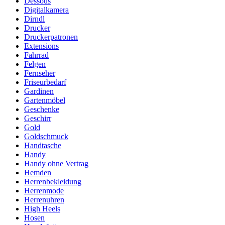
Dessous
Digitalkamera
Dirndl
Drucker
Druckerpatronen
Extensions
Fahrrad
Felgen
Fernseher
Friseurbedarf
Gardinen
Gartenmöbel
Geschenke
Geschirr
Gold
Goldschmuck
Handtasche
Handy
Handy ohne Vertrag
Hemden
Herrenbekleidung
Herrenmode
Herrenuhren
High Heels
Hosen