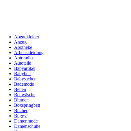
Abendkleider
Anzug
Apotheke
Arbeitskleidung
Autoradio
Autoteile
Babyartikel
Babybett
Babysachen
Bademode
Betten
Bettwäsche
Blumen
Boxspringbett
Bücher
Buggy
Damenmode
Damenschuhe