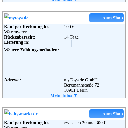
Retourenschein:
Muss selbst gedruckt werden
Lieferung in:
Weitere Zahlungsmethoden:
zum Shop
Kauf per Rechnung bis
100 €
Warenwert:
Rückgaberecht:
14 Tage
Adresse:
Amazon EU S.a.r.l.
Lieferung in:
Rue Plaetis
2338 Luxemburg
Weitere Zahlungsmethoden:
Telefon:
+49 (0)8 00-3 63 84 6
Email:
impressum@amazon.de
Soziale Kanäle:
Adresse:
myToys.de GmbH
Weiterführende
AGB
Bergmannstraße 72
Informationen:
10961 Berlin
Telefon:
Mehr Infos ▼
+49 (0)30 - 200 747 200
Fax:
+49 (0)30 - 726 201444
Email:
service@myToys.de
Soziale Kanäle:
zum Shop
Kauf per Rechnung bis
zwischen 20 und 300 €
Warenwert: