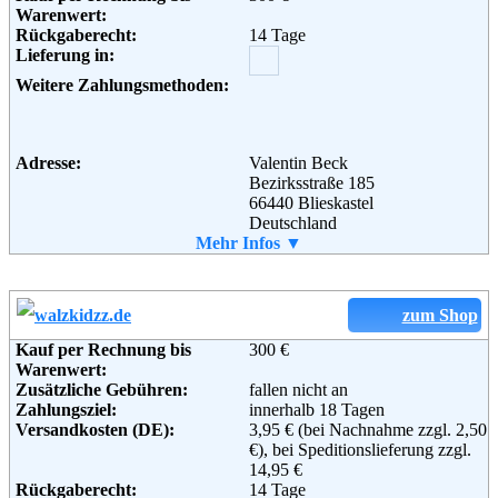
Weiterführende
AGB
Warenwert:
Informationen:
Rückgaberecht:
14 Tage
Lieferung in:
Adresse:
Versandhaus Walz GmbH
Weitere Zahlungsmethoden:
Steinstraße 28
88339 Bad Waldsee
Telefon:
+49 (0) 180 5 33 40 11
Fax:
+49 (0)1805 33 40 12
Adresse:
Valentin Beck
Email:
info@baby-walz.de
Bezirksstraße 185
Soziale Kanäle:
66440 Blieskastel
Deutschland
Telefon:
Mehr Infos ▼
06842/7060294
Fax:
06842/7060295
Weiterführende
Blog
,
AGB
Email:
info@maxis-babywelt.de
Informationen:
Soziale Kanäle:
zum Shop
Weiterführende
AGB
Informationen:
Kauf per Rechnung bis
300 €
Warenwert:
Zusätzliche Gebühren:
fallen nicht an
Zahlungsziel:
innerhalb 18 Tagen
Versandkosten (DE):
3,95 € (bei Nachnahme zzgl. 2,50
€), bei Speditionslieferung zzgl.
14,95 €
Rückgaberecht:
14 Tage