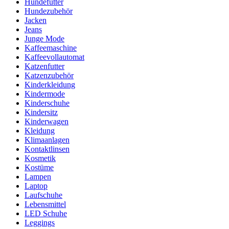
Hundefutter
Hundezubehör
Jacken
Jeans
Junge Mode
Kaffeemaschine
Kaffeevollautomat
Katzenfutter
Katzenzubehör
Kinderkleidung
Kindermode
Kinderschuhe
Kindersitz
Kinderwagen
Kleidung
Klimaanlagen
Kontaktlinsen
Kosmetik
Kostüme
Lampen
Laptop
Laufschuhe
Lebensmittel
LED Schuhe
Leggings