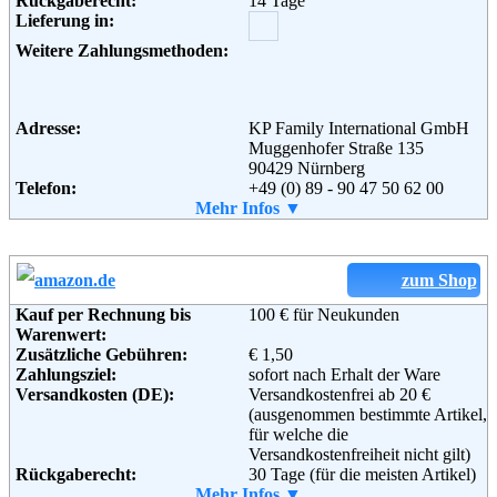
Rückgaberecht:
14 Tage
Lieferung in:
Weitere Zahlungsmethoden:
Adresse:
KP Family International GmbH
Muggenhofer Straße 135
90429 Nürnberg
Telefon:
+49 (0) 89 - 90 47 50 62 00
Fax:
Mehr Infos ▼
+49 (0) 89 - 9 04 75 06-199
Email:
kundenservice@babyartikel.de
Soziale Kanäle:
zum Shop
Weiterführende
Blog
,
AGB
Kauf per Rechnung bis
100 € für Neukunden
Informationen:
Warenwert:
Zusätzliche Gebühren:
€ 1,50
Zahlungsziel:
sofort nach Erhalt der Ware
Versandkosten (DE):
Versandkostenfrei ab 20 €
(ausgenommen bestimmte Artikel,
für welche die
Versandkostenfreiheit nicht gilt)
Rückgaberecht:
30 Tage (für die meisten Artikel)
Retoure kostenlos:
Mehr Infos ▼
Ja, ab einem Warenwert von 40 €.