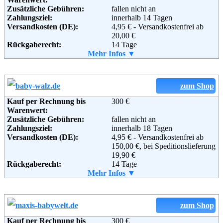
Weiterführende
Blog
,
AGB
Zusätzliche Gebühren:
fallen nicht an
Informationen:
Zahlungsziel:
innerhalb 14 Tagen
Versandkosten (DE):
4,95 € - Versandkostenfrei ab
20,00 €
Rückgaberecht:
14 Tage
Retoure kostenlos:
Mehr Infos ▼
Ja
Retourenschein:
im Paket enthalten
Lieferung in:
Weitere Zahlungsmethoden:
zum Shop
Kauf per Rechnung bis
300 €
Warenwert:
Zusätzliche Gebühren:
fallen nicht an
Zahlungsziel:
innerhalb 18 Tagen
Adresse:
Versandkosten (DE):
babymarkt.de GmbH
4,95 € - Versandkostenfrei ab
Wulfshofstrasse 22
150,00 €, bei Speditionslieferung
44149 Dortmund
19,90 €
Telefon:
Rückgaberecht:
+49 (0)1805 - 210610
14 Tage
Fax:
Retoure kostenlos:
Mehr Infos ▼
+49 (0)1805 - 210611
Ja
Email:
Retourenschein:
info@baby-markt.de
im Paket enthalten
Soziale Kanäle:
Lieferung in:
Weitere Zahlungsmethoden:
zum Shop
Kauf per Rechnung bis
300 €