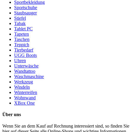
Sportbekleidung
Sportschuhe
Staubsauger
Stiefel
Tabak
Tablet PC
Tapeten
Taschen
Teppich
Tierbedarf
UGG Boots
Uhren
Unterwäsche
Wandtattoo
Waschmaschine
Werkzeug
Windeln
Winterreifen
Wohnwand
XBox One
Über uns
Wenn Sie an dem Kauf auf Rechnung interessiert sind, so finden Sie
hier auf dieser Seite alle Online-Shops und wichtige Informationen,