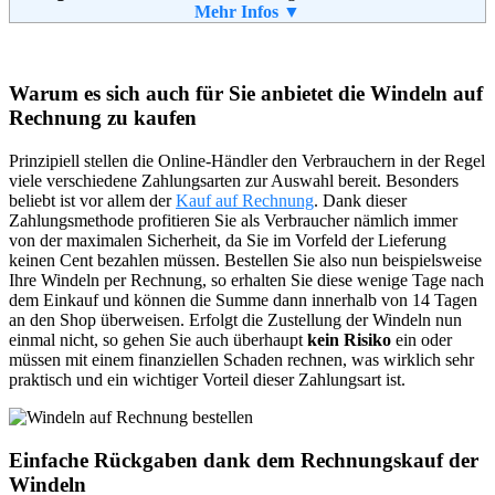
Retoure kostenlos:
Mehr Infos ▼
Ja
Retourenschein:
im Paket enthalten
Lieferung in:
Weitere Zahlungsmethoden:
Warum es sich auch für Sie anbietet die Windeln auf
Rechnung zu kaufen
Adresse:
Versandhaus Walz GmbH
Prinzipiell stellen die Online-Händler den Verbrauchern in der Regel
Steinstraße 28
viele verschiedene Zahlungsarten zur Auswahl bereit. Besonders
88339 Bad Waldsee
beliebt ist vor allem der
Kauf auf Rechnung
. Dank dieser
Telefon:
+49 (0) 180 5 33 40 11
Zahlungsmethode profitieren Sie als Verbraucher nämlich immer
Fax:
+49 (0) 1805 33 40 12
von der maximalen Sicherheit, da Sie im Vorfeld der Lieferung
Email:
info@walzkidzz.de
keinen Cent bezahlen müssen. Bestellen Sie also nun beispielsweise
Soziale Kanäle:
Ihre Windeln per Rechnung, so erhalten Sie diese wenige Tage nach
dem Einkauf und können die Summe dann innerhalb von 14 Tagen
an den Shop überweisen. Erfolgt die Zustellung der Windeln nun
einmal nicht, so gehen Sie auch überhaupt
kein Risiko
ein oder
Weiterführende
AGB
müssen mit einem finanziellen Schaden rechnen, was wirklich sehr
Informationen:
praktisch und ein wichtiger Vorteil dieser Zahlungsart ist.
Einfache Rückgaben dank dem Rechnungskauf der
Windeln