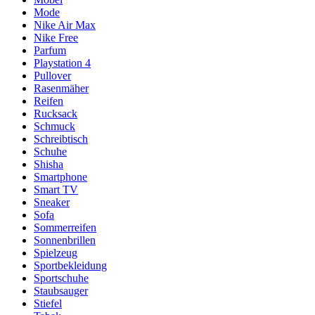
Mode
Nike Air Max
Nike Free
Parfum
Playstation 4
Pullover
Rasenmäher
Reifen
Rucksack
Schmuck
Schreibtisch
Schuhe
Shisha
Smartphone
Smart TV
Sneaker
Sofa
Sommerreifen
Sonnenbrillen
Spielzeug
Sportbekleidung
Sportschuhe
Staubsauger
Stiefel