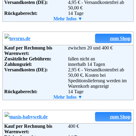
Adresse:
Versandkosten (DE):
Versandhaus Walz GmbH
4,95 € - Versandkostenfrei ab
Steinstraße 28
50,00 €
Rückgaberecht:
88339 Bad Waldsee
14 Tage
Telefon:
Retoure kostenlos:
Mehr Infos ▼
+49 (0) 180 5 33 40 11
Ja
Fax:
Retourenschein:
+49 (0)1805 33 40 12
im Paket enthalten
Email:
Lieferung in:
info@baby-walz.de
Soziale Kanäle:
Weitere Zahlungsmethoden:
zum Shop
Kauf per Rechnung bis
zwischen 20 und 400 €
Warenwert:
Weiterführende
Blog
,
AGB
Zusätzliche Gebühren:
fallen nicht an
Informationen:
Zahlungsziel:
innerhalb 14 Tagen
Adresse:
Versandkosten (DE):
Plus Online GmbH
2,95 € - Versandkostenfrei ab
Wissollstraße 5 - 43
50,00 €, Kosten bei
45478 Mülheim an der Ruhr
Speditionslieferung werden im
Telefon:
+49 (0) 208 - 882290
Warenkorb angezeigt
Email:
Rückgaberecht:
service@plus.de
14 Tage
Soziale Kanäle:
Retoure kostenlos:
Mehr Infos ▼
Ja
Retourenschein:
im Paket enthalten
Lieferung in:
Weiterführende
Blog
,
AGB
Informationen:
Weitere Zahlungsmethoden:
zum Shop
Kauf per Rechnung bis
400 €
Warenwert: