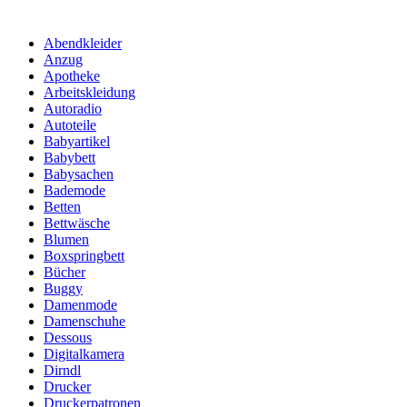
Abendkleider
Anzug
Apotheke
Arbeitskleidung
Autoradio
Autoteile
Babyartikel
Babybett
Babysachen
Bademode
Betten
Bettwäsche
Blumen
Boxspringbett
Bücher
Buggy
Damenmode
Damenschuhe
Dessous
Digitalkamera
Dirndl
Drucker
Druckerpatronen