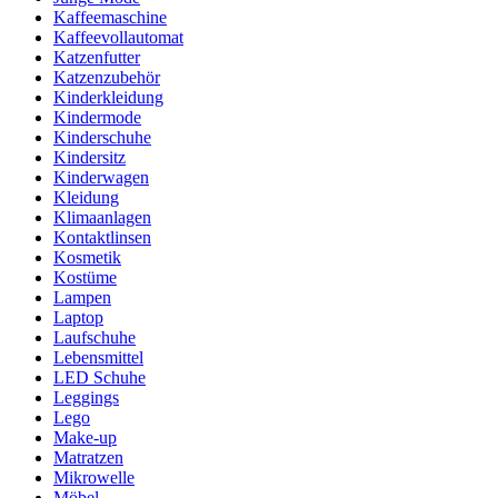
Kaffeemaschine
Kaffeevollautomat
Katzenfutter
Katzenzubehör
Kinderkleidung
Kindermode
Kinderschuhe
Kindersitz
Kinderwagen
Kleidung
Klimaanlagen
Kontaktlinsen
Kosmetik
Kostüme
Lampen
Laptop
Laufschuhe
Lebensmittel
LED Schuhe
Leggings
Lego
Make-up
Matratzen
Mikrowelle
Möbel