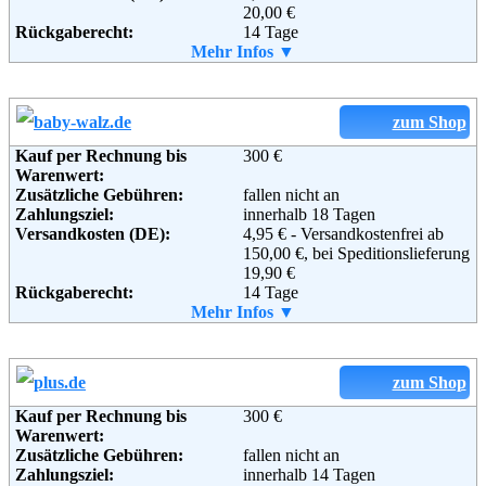
20,00 €
Rückgaberecht:
14 Tage
Retoure kostenlos:
Mehr Infos ▼
Ja
Retourenschein:
im Paket enthalten
Lieferung in:
Weitere Zahlungsmethoden:
zum Shop
Kauf per Rechnung bis
300 €
Warenwert:
Zusätzliche Gebühren:
fallen nicht an
Zahlungsziel:
innerhalb 18 Tagen
Adresse:
Versandkosten (DE):
babymarkt.de GmbH
4,95 € - Versandkostenfrei ab
Wulfshofstrasse 22
150,00 €, bei Speditionslieferung
44149 Dortmund
19,90 €
Telefon:
Rückgaberecht:
+49 (0)1805 - 210610
14 Tage
Fax:
Retoure kostenlos:
Mehr Infos ▼
+49 (0)1805 - 210611
Ja
Email:
Retourenschein:
info@baby-markt.de
im Paket enthalten
Soziale Kanäle:
Lieferung in:
Weitere Zahlungsmethoden:
zum Shop
Kauf per Rechnung bis
300 €
Weiterführende
AGB
Warenwert:
Informationen:
Zusätzliche Gebühren:
fallen nicht an
Zahlungsziel:
innerhalb 14 Tagen