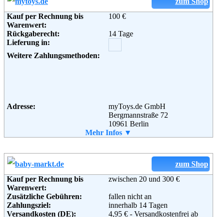
Weitere Zahlungsmethoden:
zum Shop
Kauf per Rechnung bis
100 €
Warenwert:
Rückgaberecht:
14 Tage
Adresse:
Amazon EU S.a.r.l.
Lieferung in:
Rue Plaetis
2338 Luxemburg
Weitere Zahlungsmethoden:
Telefon:
+49 (0)8 00-3 63 84 6
Email:
impressum@amazon.de
Soziale Kanäle:
Adresse:
myToys.de GmbH
Weiterführende
AGB
Bergmannstraße 72
Informationen:
10961 Berlin
Telefon:
Mehr Infos ▼
+49 (0)30 - 200 747 200
Fax:
+49 (0)30 - 726 201444
Email:
service@myToys.de
Soziale Kanäle:
zum Shop
Kauf per Rechnung bis
zwischen 20 und 300 €
Warenwert:
Weiterführende
Blog
,
AGB
Zusätzliche Gebühren:
fallen nicht an
Informationen:
Zahlungsziel:
innerhalb 14 Tagen
Versandkosten (DE):
4,95 € - Versandkostenfrei ab