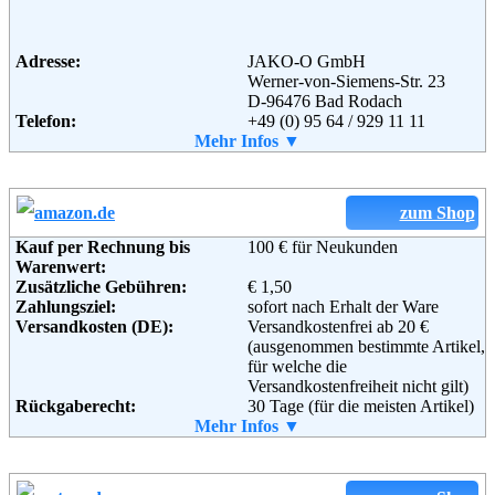
Telefon:
+49 (0)180-530 50 50
Fax:
+49 (0)9572-91 22 55
Email:
service@baur.de
Adresse:
JAKO-O GmbH
Soziale Kanäle:
Werner-von-Siemens-Str. 23
D-96476 Bad Rodach
Telefon:
+49 (0) 95 64 / 929 11 11
Fax:
Mehr Infos ▼
+49 (0) 95 64 / 92 96 62 500
Weiterführende
Blog
,
AGB
Email:
firma@jako-o.de
Informationen:
Soziale Kanäle:
Weiterführende
AGB
zum Shop
Informationen:
Kauf per Rechnung bis
100 € für Neukunden
Warenwert:
Zusätzliche Gebühren:
€ 1,50
Zahlungsziel:
sofort nach Erhalt der Ware
Versandkosten (DE):
Versandkostenfrei ab 20 €
(ausgenommen bestimmte Artikel,
für welche die
Versandkostenfreiheit nicht gilt)
Rückgaberecht:
30 Tage (für die meisten Artikel)
Retoure kostenlos:
Mehr Infos ▼
Ja, ab einem Warenwert von 40 €.
Retourenschein:
Muss selbst gedruckt werden
Lieferung in: