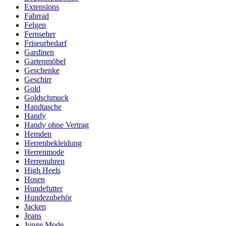
Extensions
Fahrrad
Felgen
Fernseher
Friseurbedarf
Gardinen
Gartenmöbel
Geschenke
Geschirr
Gold
Goldschmuck
Handtasche
Handy
Handy ohne Vertrag
Hemden
Herrenbekleidung
Herrenmode
Herrenuhren
High Heels
Hosen
Hundefutter
Hundezubehör
Jacken
Jeans
Junge Mode