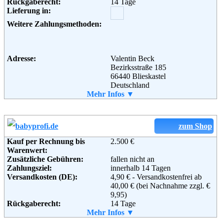
Rückgaberecht:
14 Tage
Adresse:
Toys"R"Us GmbH
Lieferung in:
Köhlstr. 8
50827 Köln
Weitere Zahlungsmethoden:
Telefon:
+49 (0) 1805 - 810 710
Fax:
+49 (0) 2151 - 763 000 72
Email:
service@toysrus.de
Soziale Kanäle:
Adresse:
Valentin Beck
Bezirksstraße 185
66440 Blieskastel
Deutschland
Weiterführende
AGB
Telefon:
Mehr Infos ▼
06842/7060294
Informationen:
Fax:
06842/7060295
Email:
info@maxis-babywelt.de
Soziale Kanäle:
zum Shop
Weiterführende
AGB
Informationen:
Kauf per Rechnung bis
2.500 €
Warenwert:
Zusätzliche Gebühren:
fallen nicht an
Zahlungsziel:
innerhalb 14 Tagen
Versandkosten (DE):
4,90 € - Versandkostenfrei ab
40,00 € (bei Nachnahme zzgl. €
9,95)
Rückgaberecht:
14 Tage
Retoure kostenlos:
Mehr Infos ▼
Ja