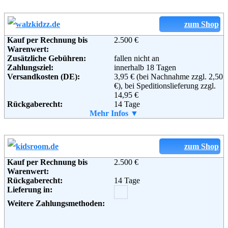
Retourenschein:
muss angefordert werden
Lieferung in:
zum Shop
Kauf per Rechnung bis
2.500 €
Warenwert:
Zusätzliche Gebühren:
fallen nicht an
Zahlungsziel:
innerhalb 18 Tagen
Versandkosten (DE):
3,95 € (bei Nachnahme zzgl. 2,50
€), bei Speditionslieferung zzgl.
14,95 €
Rückgaberecht:
14 Tage
Retoure kostenlos:
Mehr Infos ▼
Ja
Retourenschein:
im Paket enthalten
Lieferung in:
Weitere Zahlungsmethoden:
zum Shop
Kauf per Rechnung bis
2.500 €
Warenwert:
Rückgaberecht:
14 Tage
Adresse:
Versandhaus Walz GmbH
Lieferung in:
Steinstraße 28
88339 Bad Waldsee
Weitere Zahlungsmethoden:
Telefon:
+49 (0) 180 5 33 40 11
Fax:
+49 (0) 1805 33 40 12
Email:
info@walzkidzz.de