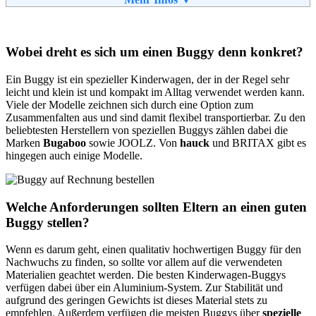
Fax:
(089) 40 26 95 53
Email:
info@engelundbengel.com
Soziale Kanäle:
Wobei dreht es sich um einen Buggy denn konkret?
Weiterführende
AGB
Informationen:
Ein Buggy ist ein spezieller Kinderwagen, der in der Regel sehr
leicht und klein ist und kompakt im Alltag verwendet werden kann.
Viele der Modelle zeichnen sich durch eine Option zum
Zusammenfalten aus und sind damit flexibel transportierbar. Zu den
beliebtesten Herstellern von speziellen Buggys zählen dabei die
Marken
Bugaboo
sowie JOOLZ. Von
hauck
und BRITAX gibt es
hingegen auch einige Modelle.
Welche Anforderungen sollten Eltern an einen guten
Buggy stellen?
Wenn es darum geht, einen qualitativ hochwertigen Buggy für den
Nachwuchs zu finden, so sollte vor allem auf die verwendeten
Materialien geachtet werden. Die besten Kinderwagen-Buggys
verfügen dabei über ein Aluminium-System. Zur Stabilität und
aufgrund des geringen Gewichts ist dieses Material stets zu
empfehlen. Außerdem verfügen die meisten Buggys über
spezielle