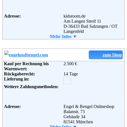
Soziale Kanäle:
Adresse:
kidsroom.de
Am Langen Streif 11
Weiterführende
AGB
D-36433 Bad Salzungen / OT
Informationen:
Langenfeld
Telefon:
Mehr Infos ▼
+49 (0) 1805-543776
Fax:
+49 (0) 3695 / 85380-29
Email:
info@kidsroom.de
Weiterführende
AGB
zum Shop
Informationen:
Kauf per Rechnung bis
2.500 €
Warenwert:
Rückgaberecht:
14 Tage
Lieferung in:
Weitere Zahlungsmethoden:
Adresse:
Engel & Bengel Onlineshop
Balanstr. 73
Gebäude 34
81541 München
Telefon:
Mehr Infos ▼
(089) 44 41 98 68