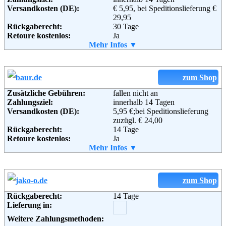
Versandkosten (DE):
€ 5,95, bei Speditionslieferung €
29,95
Rückgaberecht:
30 Tage
Retoure kostenlos:
Ja
Retourenschein:
Mehr Infos ▼
im Paket enthalten
Lieferung in:
Weitere Zahlungsmethoden:
zum Shop
Zusätzliche Gebühren:
fallen nicht an
Zahlungsziel:
innerhalb 14 Tagen
Adresse:
Otto GmbH & Co KG
Versandkosten (DE):
5,95 €;bei Speditionslieferung
Wandsbeker Straße 3-7
zuzügl. € 24,00
22172 Hamburg
Rückgaberecht:
14 Tage
Telefon:
+49 (0)40 - 6461 - 0
Retoure kostenlos:
Ja
Fax:
+49 (0)40 - 6461 - 8571
Retourenschein:
Mehr Infos ▼
im Paket enthalten
Email:
service@otto.de
Lieferung in:
Soziale Kanäle:
Weitere Zahlungsmethoden:
zum Shop
Weiterführende
Blog
,
AGB
Rückgaberecht:
14 Tage
Informationen:
Lieferung in:
Adresse:
Baur Versand (GmbH & Co KG)
Bahnhofstraße 10
Weitere Zahlungsmethoden:
96222 Burgkunstadt