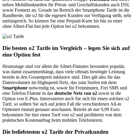
neben Mobilfunktarifen für Privat- und Geschäftskunden auch DSL
sowie Festnetz an. Gerade im Bereich der Smartphone Tarife ist die
Bandbreite, die o2 für die eigenen Kunden zur Verfügung stellt, sehr
umfangreich. So können Sie eine Prepaid-Karte bis hin zu einer
ohne Allnet-Flat fast jede Option bei o2 bekommen.
Die besten o2 Tarife im Vergleich – legen Sie sich auf
eine Option fest
Heutzutage sind vor allem die Allnet-Flatrates besonders populär,
was damit zusammenhängt, dass viele oftmals benötigte Leistung
bereits in den Gesamtpreis inklusive sind. Dies gilt also für das
Datenvolumen im Highspeed-Netz, das zum Surfen mit dem
Smartphone
notwendig ist, sowie für Freiminuten, Frei SMS und
eine Telefon Flatrate in das
deutsche Netz von o2
sowie in die
Option von E-Plus. Interessieren auch Sie sich für einen solchen o2
Tarif, so sollten Sie sich auf jeden Fall die verschiedenen All-in
Optionen einmal genauer anschauen. Bereits ab nur 9,99 Euro
bekommen Sie hier einen Tarif von o2 und profitieren von dem
praktischen Kostenairbag beim mobilen Telefonieren.
Die beliebtesten o2 Tarife der Privatkunden