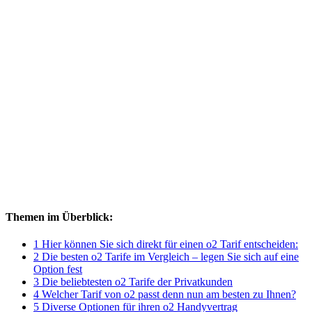
Themen im Überblick:
1 Hier können Sie sich direkt für einen o2 Tarif entscheiden:
2 Die besten o2 Tarife im Vergleich – legen Sie sich auf eine
Option fest
3 Die beliebtesten o2 Tarife der Privatkunden
4 Welcher Tarif von o2 passt denn nun am besten zu Ihnen?
5 Diverse Optionen für ihren o2 Handyvertrag