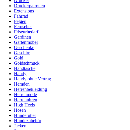
Drucker
Druckerpatronen
Extensions
Fahrrad
Felgen
Fernseher
Friseurbedarf
Gardinen
Gartenmöbel
Geschenke
Geschirr
Gold
Goldschmuck
Handtasche
Handy
Handy ohne Vertrag
Hemden
Herrenbekleidung
Herrenmode
Herrenuhren
High Heels
Hosen
Hundefutter
Hundezubehör
Jacken