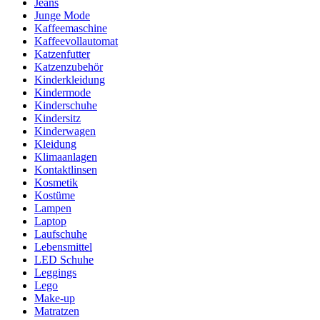
Jeans
Junge Mode
Kaffeemaschine
Kaffeevollautomat
Katzenfutter
Katzenzubehör
Kinderkleidung
Kindermode
Kinderschuhe
Kindersitz
Kinderwagen
Kleidung
Klimaanlagen
Kontaktlinsen
Kosmetik
Kostüme
Lampen
Laptop
Laufschuhe
Lebensmittel
LED Schuhe
Leggings
Lego
Make-up
Matratzen