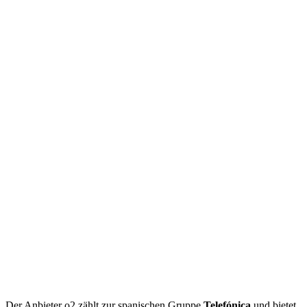
Weiterführende
Blog
,
AGB
Informationen:
Der Anbieter o2 zählt zur spanischen Gruppe
Telefónica
und bietet